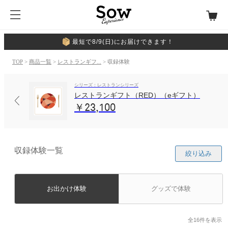
最短で8/9(日)にお届けできます！
TOP
>
商品一覧
>
レストランギフ...
> 収録体験
シリーズ：レストランシリーズ
レストランギフト（RED）（eギフト）
￥23,100
収録体験一覧
絞り込み
お出かけ体験
グッズで体験
全16件を表示