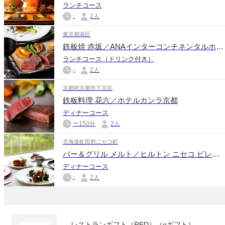
ランチコース
-
2人
東京都港区
鉄板焼 赤坂／ANAインターコンチネンタルホテル東京
ランチコース（ドリンク付き）
-
2人
京都府京都市下京区
鉄板料理 花六／ホテルカンラ京都
ディナーコース
〜150分
2人
北海道虻田郡ニセコ町
バー＆グリル メルト／ヒルトン ニセコ ビレッジ
ディナーコース
-
2人
レストランギフト（RED）（eギフト）