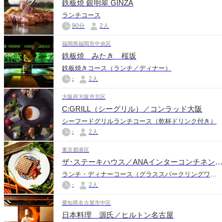
鉄板焼 銀明翠 GINZA
ランチコース
90分
2人
福岡県福岡市中央区
鉄板焼 みたき 桜坂
鉄板焼きコース（ランチ／ディナー）
-
2人
大阪府大阪市北区
C:GRILL（シーグリル）／コンラッド大阪
シーフードグリルランチコース（乾杯ドリンク付き）
-
2人
東京都港区
ザ･ステーキハウス／ANAインターコンチネンタルホテル
ランチ・ディナーコース（グラススパークリングワイン付き）
-
2人
愛知県名古屋市中区
日本料理 源氏／ヒルトン名古屋