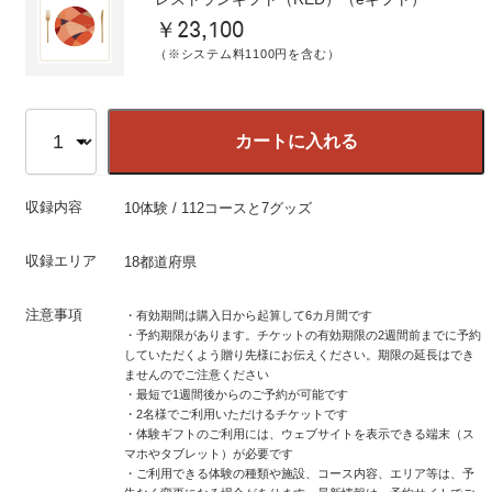
￥23,100
（※システム料1100円を含む）
カートに入れる
収録内容
10体験 / 112コースと7グッズ
収録エリア
18都道府県
注意事項
・有効期間は購入日から起算して6カ月間です
・予約期限があります。チケットの有効期限の2週間前までに予約
していただくよう贈り先様にお伝えください。期限の延長はでき
ませんのでご注意ください
・最短で1週間後からのご予約が可能です
・2名様でご利用いただけるチケットです
・体験ギフトのご利用には、ウェブサイトを表示できる端末（ス
マホやタブレット）が必要です
・ご利用できる体験の種類や施設、コース内容、エリア等は、予