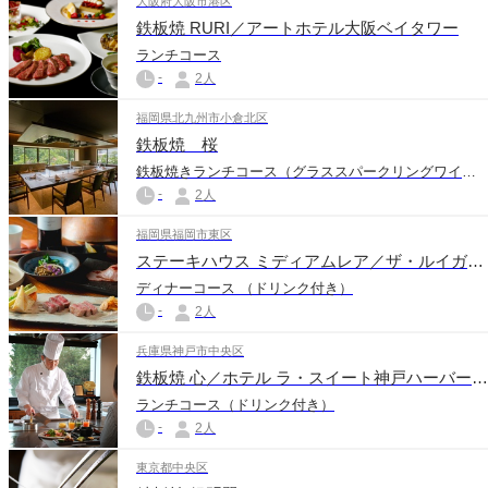
大阪府大阪市港区
鉄板焼 RURI／アートホテル大阪ベイタワー
ランチコース
-
2人
福岡県北九州市小倉北区
鉄板焼 桜
鉄板焼きランチコース（グラススパークリングワイン付き）
-
2人
福岡県福岡市東区
ステーキハウス ミディアムレア／ザ・ルイガンズ スパ＆リゾート
ディナーコース （ドリンク付き）
-
2人
兵庫県神戸市中央区
鉄板焼 心／ホテル ラ・スイート神戸ハーバーランド
ランチコース（ドリンク付き）
-
2人
東京都中央区