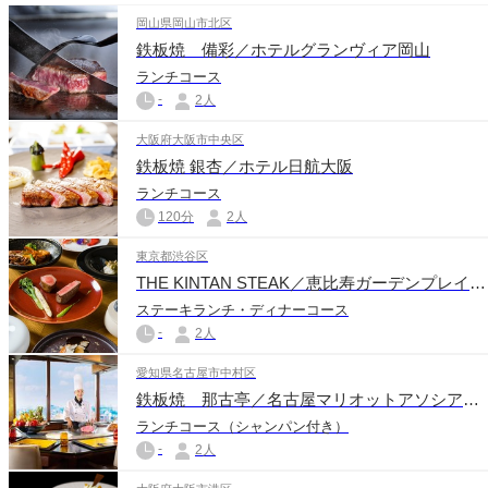
岡山県岡山市北区
鉄板焼 備彩／ホテルグランヴィア岡山
ランチコース
-
2人
大阪府大阪市中央区
鉄板焼 銀杏／ホテル日航大阪
ランチコース
120分
2人
東京都渋谷区
THE KINTAN STEAK／恵比寿ガーデンプレイスタワー
ステーキランチ・ディナーコース
-
2人
愛知県名古屋市中村区
鉄板焼 那古亭／名古屋マリオットアソシアホテル
ランチコース（シャンパン付き）
-
2人