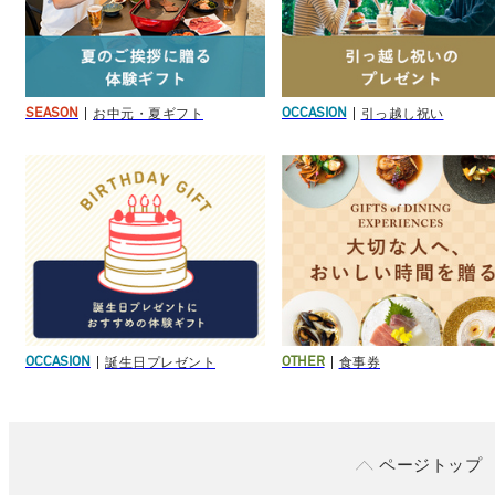
お中元・夏ギフト
引っ越し祝い
SEASON
OCCASION
誕生日プレゼント
食事券
OCCASION
OTHER
ページトップ