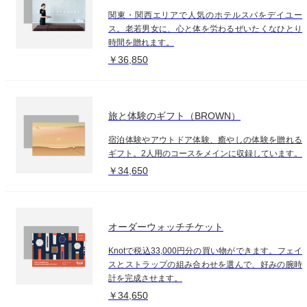
関東・関西エリアで人気のホテルスパをデイユー
ス。老若男女に、心と体を労わるぜいたくなひとり
時間を贈れます。
￥36,850
旅と体験のギフト（BROWN）
宿泊体験やアウトドア体験、癒やしの体験を贈れる
ギフト。2人用のコースをメインに収録しています。
￥34,650
オーダーウォッチチケット
Knotで税込33,000円分の買い物ができます。フェイ
スとストラップの組み合わせを選んで、好みの腕時
計を完成させます。
￥34,650