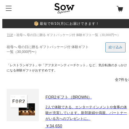
最短で8/10(月)にお届けできます！
TOP
> 祖母へ 母の日に贈る ギフトパッケージ付 体験ギフト一覧（30,000円〜）
祖母へ 母の日に贈る ギフトパッケージ付 体験ギフト
絞り込み
一覧（30,000円〜）
「レストランギフト」や「アフタヌーンティーチケット」など、気分転換のきっかけ
になる体験ギフトがおすすめです。
全7件を
FOR2ギフト（BROWN）
2人で体験できる、エンターテインメントや食事の体
験が充実しています。新郎新婦や両親、パートナー
がいる方へのプレゼントに。
￥34,650