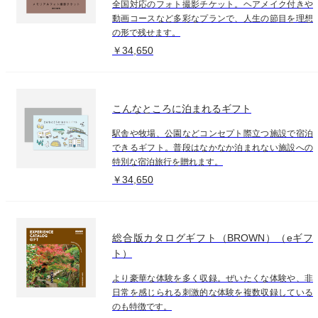
全国対応のフォト撮影チケット。ヘアメイク付きや
動画コースなど多彩なプランで、人生の節目を理想
の形で残せます。
￥34,650
こんなところに泊まれるギフト
駅舎や牧場、公園などコンセプト際立つ施設で宿泊
できるギフト。普段はなかなか泊まれない施設への
特別な宿泊旅行を贈れます。
￥34,650
総合版カタログギフト（BROWN）（eギフ
ト）
より豪華な体験を多く収録。ぜいたくな体験や、非
日常を感じられる刺激的な体験を複数収録している
のも特徴です。