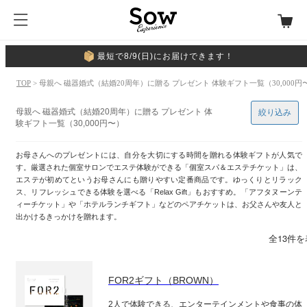
最短で8/9(日)にお届けできます！
TOP
> 母親へ 磁器婚式（結婚20周年）に贈る プレゼント 体験ギフト一覧（30,000円
母親へ 磁器婚式（結婚20周年）に贈る プレゼント 体
絞り込み
験ギフト一覧（30,000円〜）
お母さんへのプレゼントには、自分を大切にする時間を贈れる体験ギフトが人気で
す。厳選された個室サロンでエステ体験ができる「個室スパ＆エステチケット」は、
エステが初めてというお母さんにも贈りやすい定番商品です。ゆっくりとリラック
ス、リフレッシュできる体験を選べる「Relax Gift」もおすすめ。「アフタヌーンテ
ィーチケット」や「ホテルランチギフト」などのペアチケットは、お父さんや友人と
出かけるきっかけを贈れます。
全13件
FOR2ギフト（BROWN）
2人で体験できる、エンターテインメントや食事の体