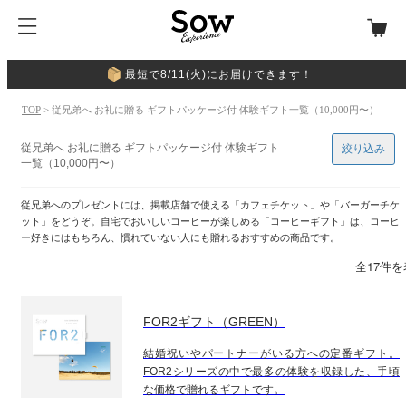
最短で8/11(火)にお届けできます！
TOP
> 従兄弟へ お礼に贈る ギフトパッケージ付 体験ギフト一覧（10,000円〜）
従兄弟へ お礼に贈る ギフトパッケージ付 体験ギフト
絞り込み
一覧（10,000円〜）
従兄弟へのプレゼントには、掲載店舗で使える「カフェチケット」や「バーガーチケ
ット」をどうぞ。自宅でおいしいコーヒーが楽しめる「コーヒーギフト」は、コーヒ
ー好きにはもちろん、慣れていない人にも贈れるおすすめの商品です。
全17件
FOR2ギフト（GREEN）
結婚祝いやパートナーがいる方への定番ギフト。
FOR2シリーズの中で最多の体験を収録した、手頃
な価格で贈れるギフトです。