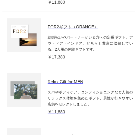
￥11,880
FOR2ギフト（ORANGE）
結婚祝いやパートナーがいる方への定番ギフト。ア
ウトドア・インドア、どちらも豊富に収録してい
る、2人用の体験ギフトです。
￥17,380
Relax Gift for MEN
スパやボディケア、コンディショニングなど人気の
リラックス体験を集めたギフト。男性が行きやすい
店舗をセレクトしました。
￥11,880