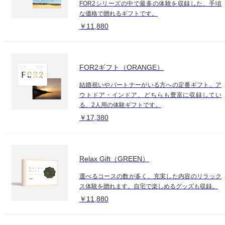
FOR2シリーズの中で最多の体験を収録した、手頃
な価格で贈れるギフトです。
￥11,880
FOR2ギフト（ORANGE）
結婚祝いやパートナーがいる方への定番ギフト。ア
ウトドア・インドア、どちらも豊富に収録してい
る、2人用の体験ギフトです。
￥17,380
Relax Gift（GREEN）
選べるコースの数が多く、充実した内容のリラック
ス体験を贈れます。自宅で楽しめるグッズも収録。
￥11,880