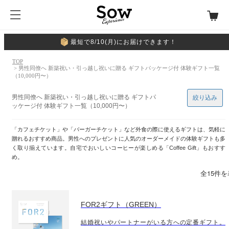
最短で8/10(月)にお届けできます！
TOP
> 男性同僚へ 新築祝い・引っ越し祝いに贈る ギフトパッケージ付 体験ギフト一覧
（10,000円〜）
男性同僚へ 新築祝い・引っ越し祝いに贈る ギフトパ
絞り込み
ッケージ付 体験ギフト一覧（10,000円〜）
「カフェチケット」や「バーガーチケット」など外食の際に使えるギフトは、気軽に
贈れるおすすめ商品。男性へのプレゼントに人気のオーダーメイドの体験ギフトも多
く取り揃えています。自宅でおいしいコーヒーが楽しめる「Coffee Gift」もおすす
め。
全15件
FOR2ギフト（GREEN）
結婚祝いやパートナーがいる方への定番ギフト。