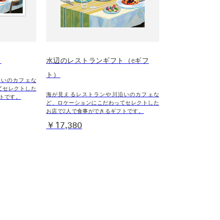
ト
水辺のレストランギフト（eギフ
ト）
沿いのカフェな
てセレクトした
海が見えるレストランや川沿いのカフェな
トです。
ど、ロケーションにこだわってセレクトした
お店で2人で食事ができるギフトです。
￥17,380