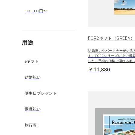
100,000円〜
FOR2ギフト（GREEN）
用途
結婚祝いやパートナーがいる
ト。FOR2シリーズの中で最
した、手頃な価格で贈れるギ
eギフト
￥11,880
結婚祝い
誕生日プレゼント
退職祝い
旅行券