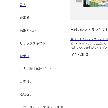
景品
食事券
水辺のレストランギフ
結婚内祝い
海が見えるレストランや川
リラックスギフト
ど、ロケーションにこだわっ
お店で2人で食事ができるギフ
￥17,380
記念日
２人に贈る体験ギフト
出産祝い
還暦祝い
カフェチケットで使える店舗