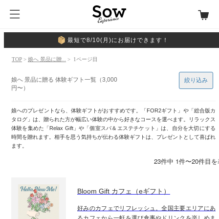
最短で8/10(月)にお届けできます！
TOP
>
娘へ 景品に贈...
> 1ページ目
娘へ 景品に贈る 体験ギフト一覧（3,000
絞り込み
円〜）
娘へのプレゼントなら、体験ギフトがおすすめです。「FOR2ギフト」や「総合版カ
タログ」は、贈られた方が幅広い体験の中から好きなコースを選べます。リラックス
体験を集めた「Relax Gift」や「個室スパ＆エステチケット」は、自分を大切にする
時間を贈れます。相手を思う気持ちが伝わる体験ギフトは、プレゼントとして喜ばれ
ます。
23件中 1件〜20件目
Bloom Gift カフェ（eギフト）
好みのカフェでリフレッシュ。全国主要エリアにあ
るカフェから一軒を選び食事やドリンクを楽しめま