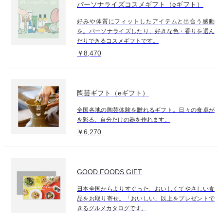
パーソナライズコスメギフト（eギフト）
好みや体質にフィットしたアイテムと出合う感動
を。パーソナライズしたり、好きな色・香りを選ん
だりできるコスメギフトです。
￥8,470
陶芸ギフト（eギフト）
全国各地の陶芸体験を贈れるギフト。日々の食卓が
を彩る、自分だけの器を作れます。
￥6,270
GOOD FOODS GIFT
日本全国からよりすぐった、おいしくてやさしい食
品をお取り寄せ。「おいしい」以上をプレゼントで
きるグルメカタログです。