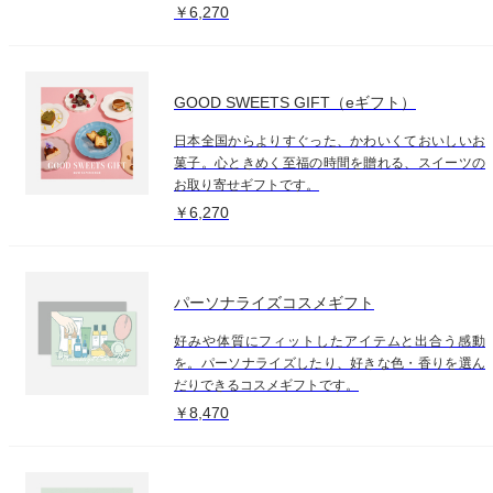
￥6,270
GOOD SWEETS GIFT（eギフト）
日本全国からよりすぐった、かわいくておいしいお
菓子。心ときめく至福の時間を贈れる、スイーツの
お取り寄せギフトです。
￥6,270
パーソナライズコスメギフト
好みや体質にフィットしたアイテムと出合う感動
を。パーソナライズしたり、好きな色・香りを選ん
だりできるコスメギフトです。
￥8,470