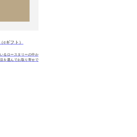
（eギフト）
いるロースタリーの中か
豆を選んでお取り寄せで