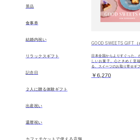
景品
食事券
結婚内祝い
GOOD SWEETS GIF
リラックスギフト
日本全国からよりすぐった、
しいお菓子。心ときめく至
る、スイーツのお取り寄せギ
記念日
￥6,270
２人に贈る体験ギフト
出産祝い
還暦祝い
カフェチケットで使える店舗