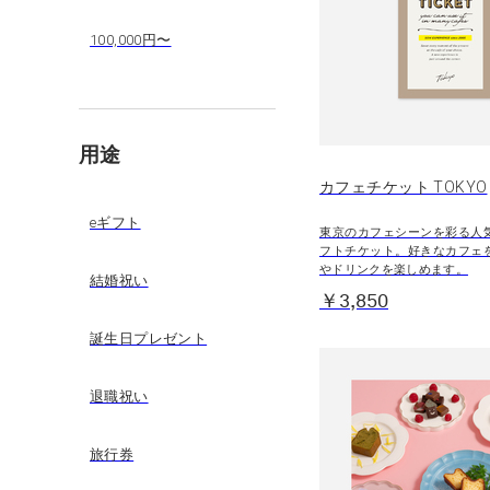
100,000円〜
用途
カフェチケット TOKYO
eギフト
東京のカフェシーンを彩る人
フトチケット。好きなカフェ
やドリンクを楽しめます。
結婚祝い
￥3,850
誕生日プレゼント
退職祝い
旅行券