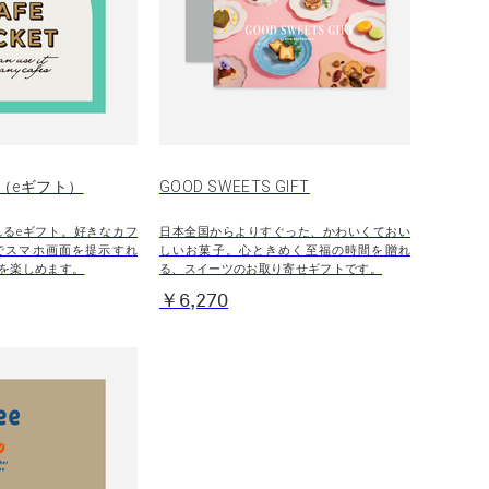
（eギフト）
GOOD SWEETS GIFT
贈れるeギフト。好きなカフ
日本全国からよりすぐった、かわいくておい
でスマホ画面を提示すれ
しいお菓子。心ときめく至福の時間を贈れ
を楽しめます。
る、スイーツのお取り寄せギフトです。
￥6,270