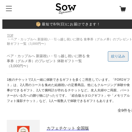
最短で8/9(日)にお届けできます！
TOP
> ペア・カップルへ 新築祝い・引っ越し祝いに贈る 食事券（グルメ券）のプレゼント
験ギフト一覧（3,000円〜）
ペア・カップルへ 新築祝い・引っ越し祝いに贈る 食
絞り込み
事券（グルメ券）のプレゼント 体験ギフト一覧
（3,000円〜）
1枚のチケットで2人一緒に体験できるギフトを多くご用意しています。「FOR2ギフ
ト」は、2人用のコースを集めた結婚祝いの定番商品。他にもクルージング体験や食
事ができるギフト、2人で腕時計が作れるチケットなど。友人夫婦やご両親、パート
ナーがいる方への贈り物にぴったりです。「総合版カタログギフト」や「メモリアル
フォト撮影チケット」など、1人〜複数人で体験できるギフトもあります。
全9件を
カフェチケット 全国版