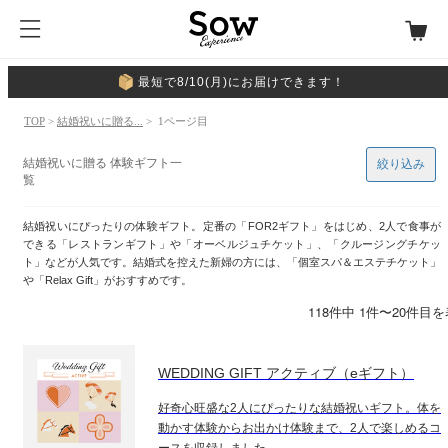
最短で8/10(月)にお届けできます！
TOP
>
結婚祝いに贈る...
> 1ページ目
結婚祝いに贈る 体験ギフト一
絞り込み
覧
結婚祝いにぴったりの体験ギフト。定番の「FOR2ギフト」をはじめ、2人で食事が
できる「レストランギフト」や「オーベルジュチケット」、「クルージングチケッ
ト」などが人気です。結婚式を控えた新婦の方には、「個室スパ＆エステチケット」
や「Relax Gift」がおすすめです。
118件中 1件〜20件目
WEDDING GIFT アクティブ（eギフト）
好奇心旺盛な2人にぴったりな結婚祝いギフト。体を
動かす体験からお出かけ体験まで、2人で楽しめるコ
ースを収録しました。