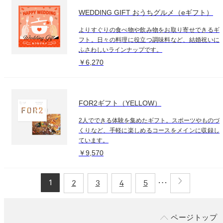
WEDDING GIFT おうちグルメ（eギフト）
よりすぐりの食べ物や飲み物をお取り寄せできるギ
フト。日々の料理に役立つ調味料など、結婚祝いに
ふさわしいラインナップです。
￥6,270
FOR2ギフト（YELLOW）
2人でできる体験を集めたギフト。スポーツやものづ
くりなど、手軽に楽しめるコースをメインに収録し
ています。
￥9,570
1
2
3
4
5
ページトップ