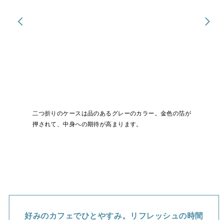
二つ折りのケースは品のあるグレーのカラー。金色の箔が
knotの世界観や組み合わせ例などを紹介した使い方ガイド
押されて、中身への期待が高まります。
と、専用サイトを利用するためのアクセスコードが入って
います。
好みのカフェでひとやすみ。リフレッシュの時間