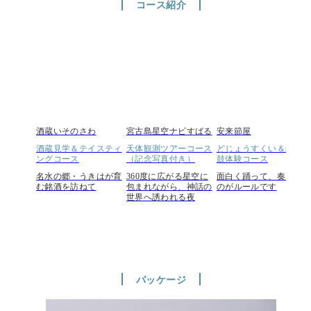
コース紹介
酒蔵いそのさわ
宮古島星空ナビすばる
安来節屋
酒蔵見学＆テイスティ
天体観測ツアーコース
どじょうすくい＆銭太
ングコース
（記念写真付き）
鼓体験コース
名水の郷・うきはが育
360度に広がる星空に
面白く踊って、奏でる
む銘酒を訪ねて
包まれながら、神話の
のがルールです
世界へ誘われる夜
パッケージ