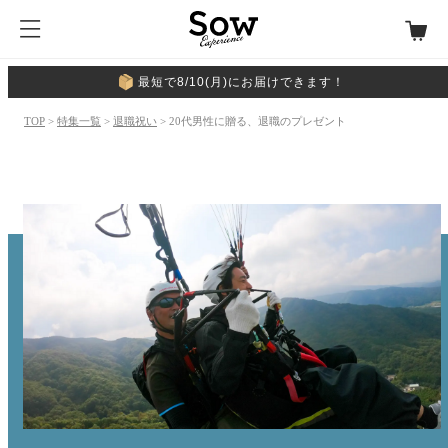
最短で8/10(月)にお届けできます！
TOP
>
特集一覧
>
退職祝い
> 20代男性に贈る、退職のプレゼント