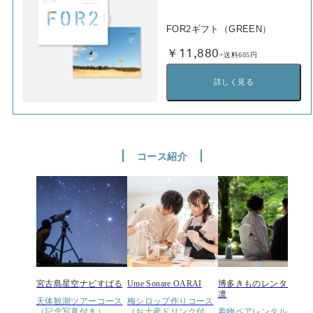
FOR2ギフト（GREEN）
￥11,880
+送料605円
詳しく見る
コース紹介
宮古島星空ナビすばる
Ume Sonare OARAI
博多きものレンタル和
凛
天体観測ツアーコース
梅シロップ作りコース
（記念写真付き）
（お土産ドリンク付
着物ペアレンタルコー