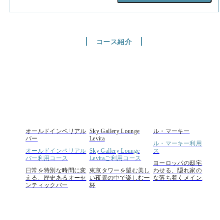
コース紹介
オールドインペリアル
Sky Gallery Lounge
ル・マーキー
O
バー
Levita
ル・マーキー利用コー
オールドインペリアル
Sky Gallery Lounge
ス
バー利用コース
Levitaご利用コース
ヨーロッパの邸宅を思
日常を特別な時間に変
東京タワーを望む美し
わせる、隠れ家のよう
える、歴史あるオーセ
い夜景の中で楽しむ一
な落ち着くメインバー
ンティックバー
杯