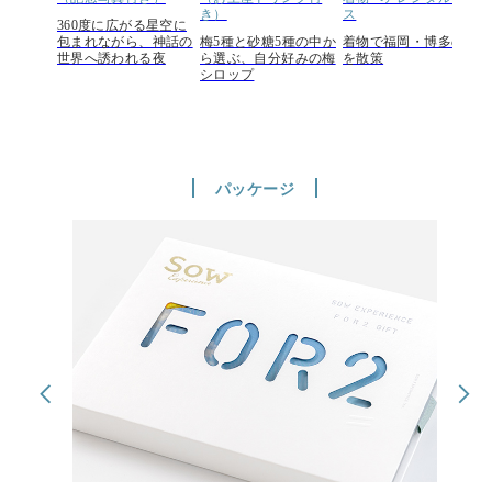
き）
ス
360度に広がる星空に
包まれながら、神話の
梅5種と砂糖5種の中か
着物で福岡・博多の街
世界へ誘われる夜
ら選ぶ、自分好みの梅
を散策
シロップ
パッケージ