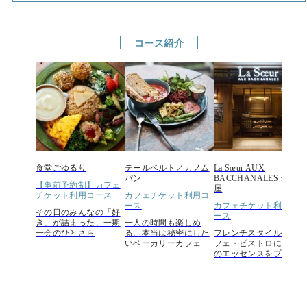
コース紹介
食堂ごゆるり
テールベルト／カノム
La Sœur AUX
F
パン
BACCHANALES 名古
【事前予約制】カフェ
屋
チケット利用コース
カフェチケット利用コ
ース
カフェチケット利用コ
その日のみんなの「好
ース
き」が詰まった、一期
一人の時間も楽しめ
一会のひとさら
る、本当は秘密にした
フレンチスタイルのカ
いベーカリーカフェ
フェ・ビストロに、旅
のエッセンスをプラス