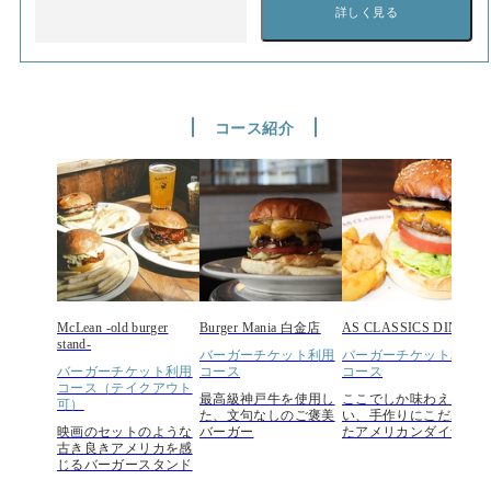
詳しく見る
コース紹介
McLean -old burger
Burger Mania 白金店
AS CLASSICS DINER
stand-
バーガーチケット利用
バーガーチケット利用
バーガーチケット利用
コース
コース
コース（テイクアウト
最高級神戸牛を使用し
ここでしか味わえな
可）
た、文句なしのご褒美
い、手作りにこだわっ
映画のセットのような
バーガー
たアメリカンダイナー
古き良きアメリカを感
じるバーガースタンド