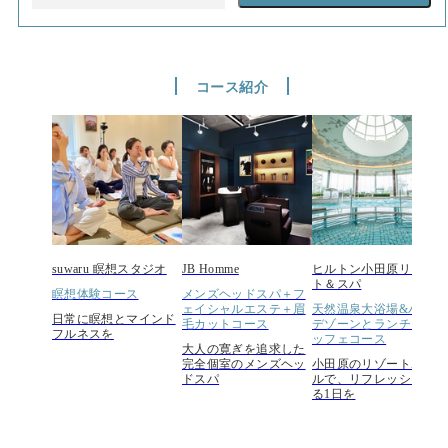
コース紹介
suwaru 瞑想スタジオ
JB Homme
ヒルトン小田原リゾー
ト＆スパ
瞑想体験コース
メンズヘッドスパ＋フ
ェイシャルエステ＋眉
天然温泉大浴場&バー
日常に瞑想とマインド
毛カットコース
デゾーンとランチビュ
フルネスを
ッフェコース
大人の寛ぎを追求した
完全個室のメンズヘッ
小田原のリゾートホテ
ドスパ
ルで、リフレッシュす
る1日を