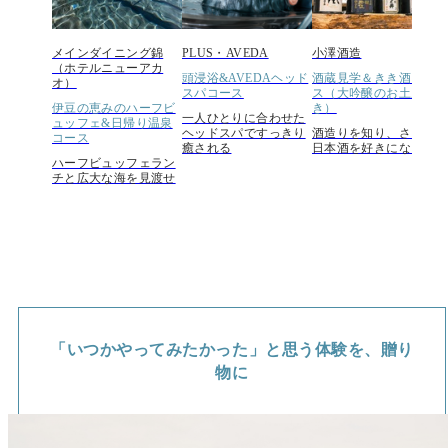
メインダイニング錦
PLUS・AVEDA
小澤酒造
（ホテルニューアカ
頭浸浴&AVEDAヘッド
酒蔵見学＆きき酒コー
オ）
スパコース
ス（大吟醸のお土産付
伊豆の恵みのハーフビ
き）
一人ひとりに合わせた
ュッフェ&日帰り温泉
ヘッドスパですっきり
酒造りを知り、さらに
コース
癒される
日本酒を好きになる
ハーフビュッフェラン
チと広大な海を見渡せ
る露天風呂
「いつかやってみたかった」と思う体験を、贈り
物に