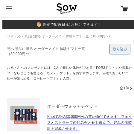
最短で8/9(日)にお届けできます！
TOP
> 兄へ 景品に贈る オーダーメイド 体験ギフト一覧（30,000円〜）
兄へ 景品に贈る オーダーメイド 体験ギフト一覧
絞り込み
（30,000円〜）
お兄さんへのプレゼントには、2人で新しい体験ができる「FOR2ギフト」や掲載カ
フェならどこでも使える「カフェチケット」をおすすめします。自宅でおいしいコー
ヒーが楽しめる「コーヒーギフト」も人気。
全1件を
オーダーウォッチチケット
Knotで税込33,000円分の買い物ができます。フェイ
スとストラップの組み合わせを選んで、好みの腕時
計を完成させます。