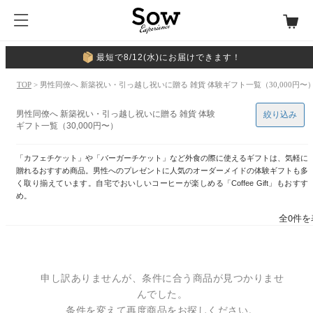
最短で8/12(水)にお届けできます！
TOP
> 男性同僚へ 新築祝い・引っ越し祝いに贈る 雑貨 体験ギフト一覧（30,000円〜
男性同僚へ 新築祝い・引っ越し祝いに贈る 雑貨 体験
絞り込み
ギフト一覧（30,000円〜）
「カフェチケット」や「バーガーチケット」など外食の際に使えるギフトは、気軽に
贈れるおすすめ商品。男性へのプレゼントに人気のオーダーメイドの体験ギフトも多
く取り揃えています。自宅でおいしいコーヒーが楽しめる「Coffee Gift」もおすす
め。
全0件を
申し訳ありませんが、条件に合う商品が見つかりませ
んでした。
条件を変えて再度商品をお探しください。