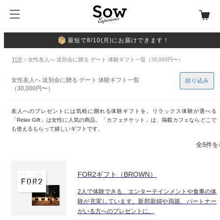
最短で8/10(月)にお届けできます！
TOP
> 女性友人へ 送別会に贈る デート 体験ギフト一覧（30,000円〜）
女性友人へ 送別会に贈る デート 体験ギフト一覧
絞り込み
（30,000円〜）
友人へのプレゼントには気軽に贈れる体験ギフトを。リラックス体験が選べる
「Relax Gift」は女性に人気の商品。「カフェチケット」は、掲載カフェならどこで
も使えるもらって嬉しいギフトです。
全5件を
FOR2ギフト（BROWN）
2人で体験できる、エンターテインメントや食事の体
験が充実しています。新郎新婦や両親、パートナー
がいる方へのプレゼントに。