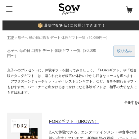
最短で8/9(日)にお届けできます！
TOP
> 息子へ 母の日に贈る デート 体験ギフト一覧（30,000円〜）
息子へ 母の日に贈る デート 体験ギフト一覧（30,000
絞り込み
円〜）
息子へのプレゼントに、体験ギフトを贈ってみましょう。「FOR2ギフト」や「総合
版カタログギフト」は、贈られた方が幅広い体験の中から好きなコースを選べます。
「アフタヌーンティーチケット」や「レストランギフト」など、食事を贈れるギフト
もおすすめ。パートナーと出かけるきっかけになる体験ギフトは、相手の大切な人に
も喜ばれます。
全6件を
FOR2ギフト（BROWN）
2人で体験できる、エンターテインメントや食事の体
験が充実しています。新郎新婦や両親、パートナー