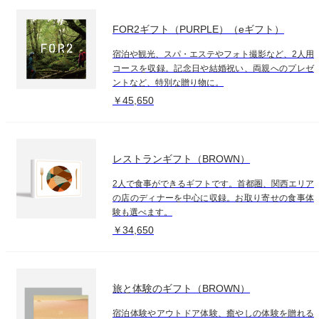
FOR2ギフト（PURPLE）（eギフト）
宿泊や観光、スパ・エステやフォト撮影など、2人用
コースを収録。記念日や結婚祝い、両親へのプレゼ
ントなど、特別な贈り物に。
￥45,650
レストランギフト（BROWN）
2人で食事ができるギフトです。首都圏、関西エリア
の店のディナーを中心に収録。お取り寄せの食事体
験も選べます。
￥34,650
旅と体験のギフト（BROWN）
宿泊体験やアウトドア体験、癒やしの体験を贈れる