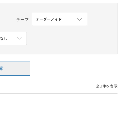
テーマ
索
全0件を表示