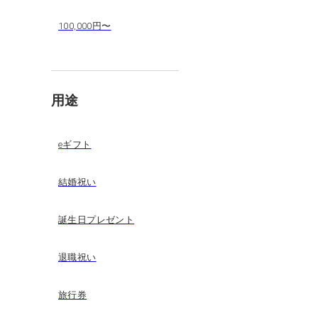
100,000円〜
用途
eギフト
結婚祝い
誕生日プレゼント
退職祝い
旅行券