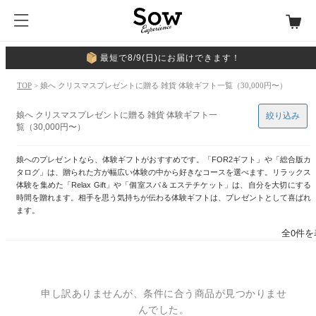
最短で8/9(日)にお届けできます！
TOP
> 娘へ クリスマスプレゼントに贈る 雑貨 体験ギフト一覧（30,000円〜）
娘へ クリスマスプレゼントに贈る 雑貨 体験ギフト一
絞り込み
覧（30,000円〜）
娘へのプレゼントなら、体験ギフトがおすすめです。「FOR2ギフト」や「総合版カ
タログ」は、贈られた方が幅広い体験の中から好きなコースを選べます。リラックス
体験を集めた「Relax Gift」や「個室スパ＆エステチケット」は、自分を大切にする
時間を贈れます。相手を思う気持ちが伝わる体験ギフトは、プレゼントとして喜ばれ
ます。
全0件を
申し訳ありませんが、条件に合う商品が見つかりませ
んでした。