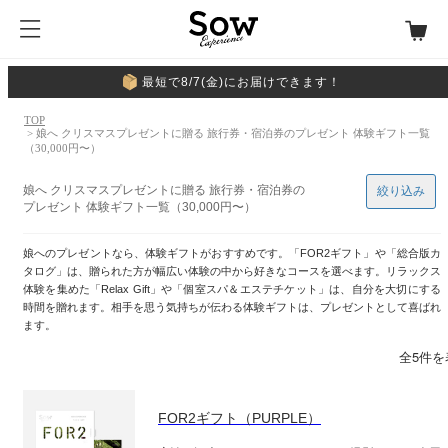
最短で8/7(金)にお届けできます！
TOP
> 娘へ クリスマスプレゼントに贈る 旅行券・宿泊券のプレゼント 体験ギフト一覧
（30,000円〜）
娘へ クリスマスプレゼントに贈る 旅行券・宿泊券の
絞り込み
プレゼント 体験ギフト一覧（30,000円〜）
娘へのプレゼントなら、体験ギフトがおすすめです。「FOR2ギフト」や「総合版カ
タログ」は、贈られた方が幅広い体験の中から好きなコースを選べます。リラックス
体験を集めた「Relax Gift」や「個室スパ＆エステチケット」は、自分を大切にする
時間を贈れます。相手を思う気持ちが伝わる体験ギフトは、プレゼントとして喜ばれ
ます。
全5件を
FOR2ギフト（PURPLE）