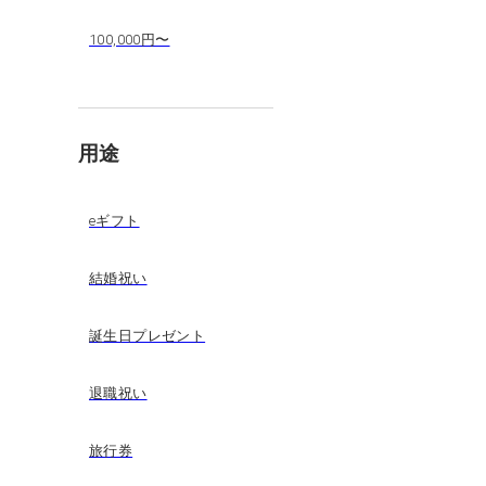
100,000円〜
用途
eギフト
結婚祝い
誕生日プレゼント
退職祝い
旅行券