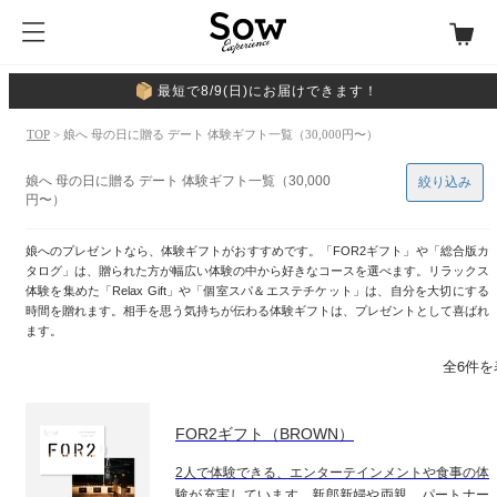
最短で8/9(日)にお届けできます！
TOP
> 娘へ 母の日に贈る デート 体験ギフト一覧（30,000円〜）
娘へ 母の日に贈る デート 体験ギフト一覧（30,000
絞り込み
円〜）
娘へのプレゼントなら、体験ギフトがおすすめです。「FOR2ギフト」や「総合版カ
タログ」は、贈られた方が幅広い体験の中から好きなコースを選べます。リラックス
体験を集めた「Relax Gift」や「個室スパ＆エステチケット」は、自分を大切にする
時間を贈れます。相手を思う気持ちが伝わる体験ギフトは、プレゼントとして喜ばれ
ます。
全6件を
FOR2ギフト（BROWN）
2人で体験できる、エンターテインメントや食事の体
験が充実しています。新郎新婦や両親、パートナー