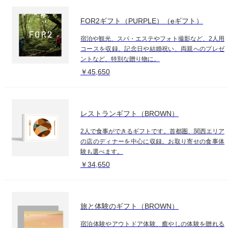
FOR2ギフト（PURPLE）（eギフト）
宿泊や観光、スパ・エステやフォト撮影など、2人用
コースを収録。記念日や結婚祝い、両親へのプレゼ
ントなど、特別な贈り物に。
￥45,650
レストランギフト（BROWN）
2人で食事ができるギフトです。首都圏、関西エリア
の店のディナーを中心に収録。お取り寄せの食事体
験も選べます。
￥34,650
旅と体験のギフト（BROWN）
宿泊体験やアウトドア体験、癒やしの体験を贈れる