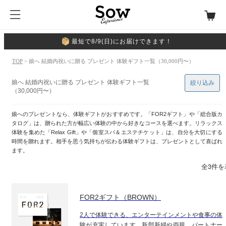
最短で8/9(日)にお届けできます！
TOP
> 娘へ 結婚内祝いに贈る プレゼント 体験ギフト一覧（30,000円〜）
娘へ 結婚内祝いに贈る プレゼント 体験ギフト一覧
絞り込み
（30,000円〜）
娘へのプレゼントなら、体験ギフトがおすすめです。「FOR2ギフト」や「総合版カ
タログ」は、贈られた方が幅広い体験の中から好きなコースを選べます。リラックス
体験を集めた「Relax Gift」や「個室スパ＆エステチケット」は、自分を大切にする
時間を贈れます。相手を思う気持ちが伝わる体験ギフトは、プレゼントとして喜ばれ
ます。
全3件を
FOR2ギフト（BROWN）
2人で体験できる、エンターテインメントや食事の体
験が充実しています。新郎新婦や両親、パートナー