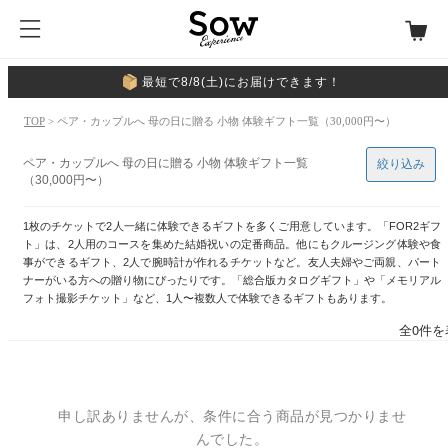
最短で8/8(土)にお届けできます！
TOP
> ペア・カップルへ 母の日に贈る 小物 体験ギフト一覧（30,000円〜）
ペア・カップルへ 母の日に贈る 小物 体験ギフト一覧
絞り込み
（30,000円〜）
1枚のチケットで2人一緒に体験できるギフトを多くご用意しています。「FOR2ギフ
ト」は、2人用のコースを集めた結婚祝いの定番商品。他にもクルージング体験や食
事ができるギフト、2人で腕時計が作れるチケットなど。友人夫婦やご両親、パート
ナーがいる方への贈り物にぴったりです。「総合版カタログギフト」や「メモリアル
フォト撮影チケット」など、1人〜複数人で体験できるギフトもあります。
全0件を
申し訳ありませんが、条件に合う商品が見つかりませ
んでした。