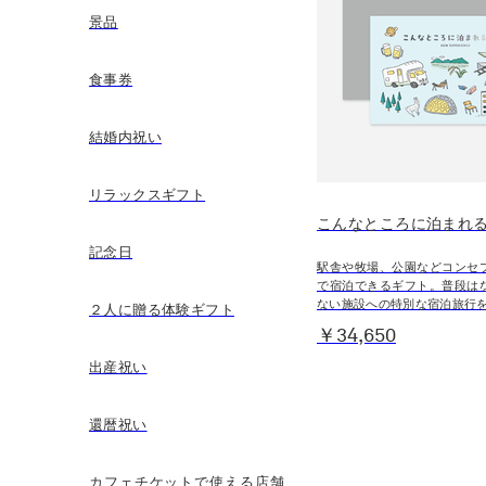
景品
食事券
結婚内祝い
リラックスギフト
こんなところに泊まれ
記念日
駅舎や牧場、公園などコンセ
で宿泊できるギフト。普段は
ない施設への特別な宿泊旅行
２人に贈る体験ギフト
￥34,650
出産祝い
還暦祝い
カフェチケットで使える店舗