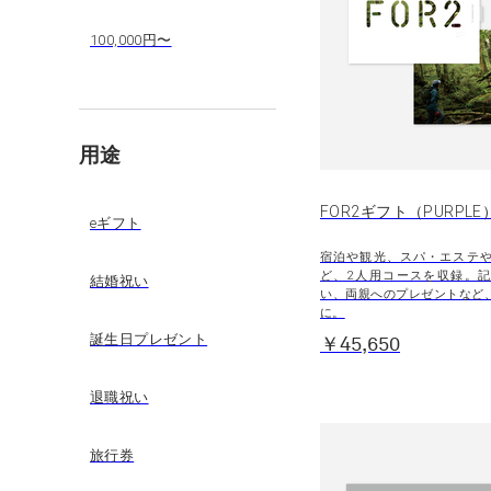
100,000円〜
用途
FOR2ギフト（PURPLE
eギフト
宿泊や観光、スパ・エステ
ど、2人用コースを収録。
結婚祝い
い、両親へのプレゼントなど
に。
誕生日プレゼント
￥45,650
退職祝い
旅行券