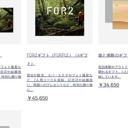
）
FOR2ギフト（PURPLE）（eギフ
旅と体験のギフ
ト）
やフォト撮影な
宿泊体験やアウトド
記念日や結婚祝
贈れるギフト。2人
宿泊や観光、スパ・エステやフォト撮影な
、特別な贈り物
録しています。
ど、2人用コースを収録。記念日や結婚祝
￥34,650
い、両親へのプレゼントなど、特別な贈り物
に。
￥45,650