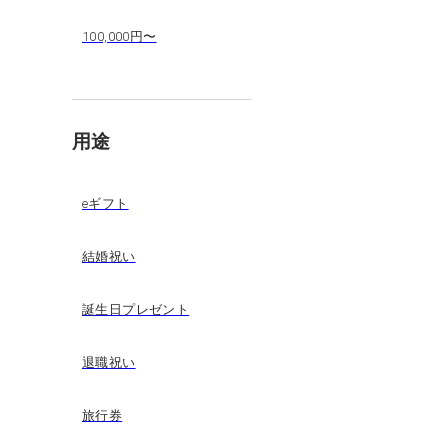
100,000円〜
用途
eギフト
結婚祝い
誕生日プレゼント
退職祝い
旅行券