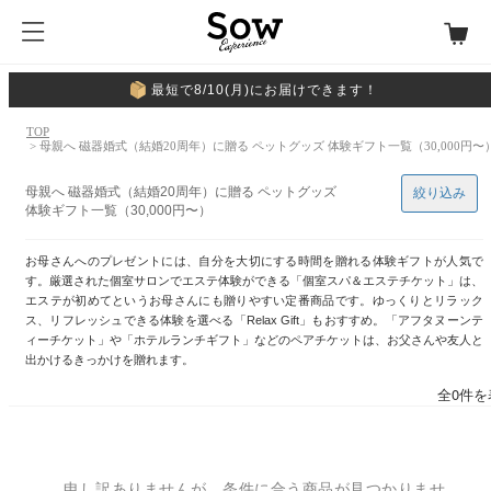
最短で8/10(月)にお届けできます！
TOP
> 母親へ 磁器婚式（結婚20周年）に贈る ペットグッズ 体験ギフト一覧（30,000円〜
母親へ 磁器婚式（結婚20周年）に贈る ペットグッズ
絞り込み
体験ギフト一覧（30,000円〜）
お母さんへのプレゼントには、自分を大切にする時間を贈れる体験ギフトが人気で
す。厳選された個室サロンでエステ体験ができる「個室スパ＆エステチケット」は、
エステが初めてというお母さんにも贈りやすい定番商品です。ゆっくりとリラック
ス、リフレッシュできる体験を選べる「Relax Gift」もおすすめ。「アフタヌーンテ
ィーチケット」や「ホテルランチギフト」などのペアチケットは、お父さんや友人と
出かけるきっかけを贈れます。
全0件を
申し訳ありませんが、条件に合う商品が見つかりませ