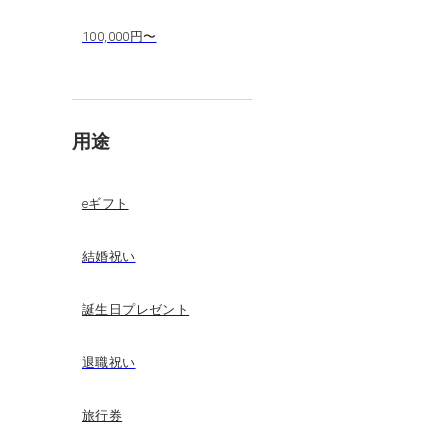
100,000円〜
用途
eギフト
結婚祝い
誕生日プレゼント
退職祝い
旅行券