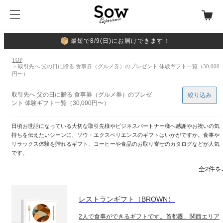
最短で8/9(日)にお届けできます！
TOP
> 取引先へ 父の日に贈る 食事券（グルメ券）のプレゼント 体験ギフト一覧（30,000
円〜）
取引先へ 父の日に贈る 食事券（グルメ券）のプレゼ
絞り込み
ント 体験ギフト一覧（30,000円〜）
日頃お世話になっている大切な取引先様やビジネスパートナー様へ感謝やお祝いの気
持ちを伝えたいシーンに、ソウ・エクスペリエンスのギフトはいかがですか。食事や
リラックス体験を贈れるギフト、コーヒーや食品のお取り寄せのカタログなどが人気
です。
全2件を
レストランギフト（BROWN）
2人で食事ができるギフトです。首都圏、関西エリア