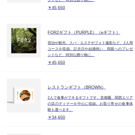
￥45,650
FOR2ギフト（PURPLE）（eギフト）
宿泊や観光、スパ・エステやフォト撮影など、2人用
コースを収録。記念日や結婚祝い、両親へのプレゼ
ントなど、特別な贈り物に。
￥45,650
レストランギフト（BROWN）
2人で食事ができるギフトです。首都圏、関西エリア
の店のディナーを中心に収録。お取り寄せの食事体
験も選べます。
￥34,650