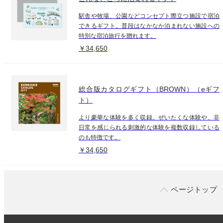
駅舎や牧場、公園などコンセプト際立つ施設で宿泊
できるギフト。普段はなかなか泊まれない施設への
特別な宿泊旅行を贈れます。
￥34,650
総合版カタログギフト（BROWN）（eギフ
ト）
より豪華な体験を多く収録。ぜいたくな体験や、非
日常を感じられる刺激的な体験を複数収録している
のも特徴です。
￥34,650
ページトップ