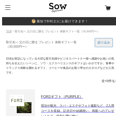
最短で8/8(土)にお届けできます！
TOP
> 取引先へ 父の日に贈る プレゼント 体験ギフト一覧（30,000円〜）
取引先へ 父の日に贈る プレゼント 体験ギフト一覧
絞り込み
（30,000円〜）
日頃お世話になっている大切な取引先様やビジネスパートナー様へ感謝やお祝いの気
持ちを伝えたいシーンに、ソウ・エクスペリエンスのギフトはいかがですか。食事や
リラックス体験を贈れるギフト、コーヒーや食品のお取り寄せのカタログなどが人気
です。
全10件
FOR2ギフト（PURPLE）
宿泊や観光、スパ・エステやフォト撮影など、2人用
コースを収録。記念日や結婚祝い、両親へのプレゼ
ントなど、特別な贈り物に。