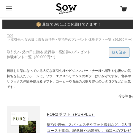
最短で8/8(土)にお届けできます！
TOP
> 取引先へ 父の日に贈る 旅行券・宿泊券のプレゼント 体験ギフト一覧（30,000円〜
取引先へ 父の日に贈る 旅行券・宿泊券のプレゼント
絞り込み
体験ギフト一覧（30,000円〜）
日頃お世話になっている大切な取引先様やビジネスパートナー様へ感謝やお祝いの気
持ちを伝えたいシーンに、ソウ・エクスペリエンスのギフトはいかがですか。食事や
リラックス体験を贈れるギフト、コーヒーや食品のお取り寄せのカタログなどが人気
です。
全5件を
FOR2ギフト（PURPLE）
宿泊や観光、スパ・エステやフォト撮影など、2人用
コースを収録。記念日や結婚祝い、両親へのプレゼ