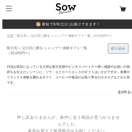
最短で8/8(土)にお届けできます！
TOP
> 取引先へ 父の日に贈る シャンプー 体験ギフト一覧（30,000円〜）
取引先へ 父の日に贈る シャンプー 体験ギフト一覧
絞り込み
（30,000円〜）
日頃お世話になっている大切な取引先様やビジネスパートナー様へ感謝やお祝いの気
持ちを伝えたいシーンに、ソウ・エクスペリエンスのギフトはいかがですか。食事や
リラックス体験を贈れるギフト、コーヒーや食品のお取り寄せのカタログなどが人気
です。
全0件を
申し訳ありませんが、条件に合う商品が見つかりませ
んでした。
条件を変えて再度商品をお探しください。