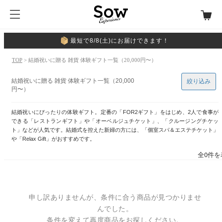
最短で8/8(土)にお届けできます！
TOP
> 結婚祝いに贈る 雑貨 体験ギフト一覧（20,000円〜）
結婚祝いに贈る 雑貨 体験ギフト一覧（20,000
絞り込み
円〜）
結婚祝いにぴったりの体験ギフト。定番の「FOR2ギフト」をはじめ、2人で食事が
できる「レストランギフト」や「オーベルジュチケット」、「クルージングチケッ
ト」などが人気です。結婚式を控えた新婦の方には、「個室スパ＆エステチケット」
や「Relax Gift」がおすすめです。
全0件を
申し訳ありませんが、条件に合う商品が見つかりませ
んでした。
条件を変えて再度商品をお探しください。