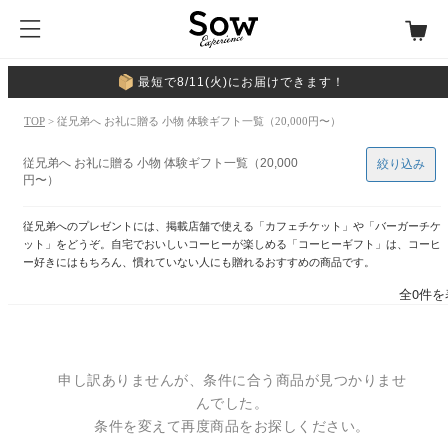
最短で8/11(火)にお届けできます！
TOP
> 従兄弟へ お礼に贈る 小物 体験ギフト一覧（20,000円〜）
従兄弟へ お礼に贈る 小物 体験ギフト一覧（20,000
絞り込み
円〜）
従兄弟へのプレゼントには、掲載店舗で使える「カフェチケット」や「バーガーチケ
ット」をどうぞ。自宅でおいしいコーヒーが楽しめる「コーヒーギフト」は、コーヒ
ー好きにはもちろん、慣れていない人にも贈れるおすすめの商品です。
全0件を
申し訳ありませんが、条件に合う商品が見つかりませ
んでした。
条件を変えて再度商品をお探しください。