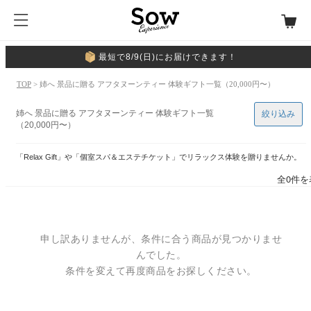
最短で8/9(日)にお届けできます！
TOP
> 姉へ 景品に贈る アフタヌーンティー 体験ギフト一覧（20,000円〜）
姉へ 景品に贈る アフタヌーンティー 体験ギフト一覧
絞り込み
（20,000円〜）
「Relax Gift」や「個室スパ＆エステチケット」でリラックス体験を贈りませんか。
全0件を
申し訳ありませんが、条件に合う商品が見つかりませ
んでした。
条件を変えて再度商品をお探しください。