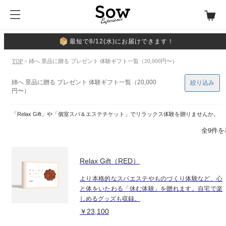
最短で8/12(水)にお届けできます！
TOP
> 姉へ 景品に贈る プレゼント 体験ギフト一覧（20,000円〜）
姉へ 景品に贈る プレゼント 体験ギフト一覧（20,000
絞り込み
円〜）
「Relax Gift」や「個室スパ＆エステチケット」でリラックス体験を贈りませんか。
全9件を
Relax Gift（RED）
より本格的なスパエステやものづくり体験など、心
と体をいたわる「休む体験」を贈れます。自宅で楽
しめるグッズも収録。
￥23,100