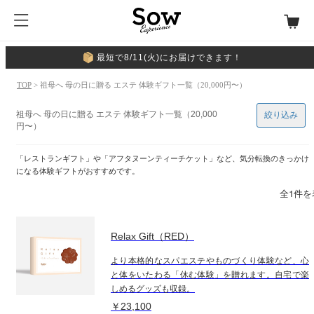
最短で8/11(火)にお届けできます！
TOP
> 祖母へ 母の日に贈る エステ 体験ギフト一覧（20,000円〜）
祖母へ 母の日に贈る エステ 体験ギフト一覧（20,000
絞り込み
円〜）
「レストランギフト」や「アフタヌーンティーチケット」など、気分転換のきっかけ
になる体験ギフトがおすすめです。
全1件を
Relax Gift（RED）
より本格的なスパエステやものづくり体験など、心
と体をいたわる「休む体験」を贈れます。自宅で楽
しめるグッズも収録。
￥23,100