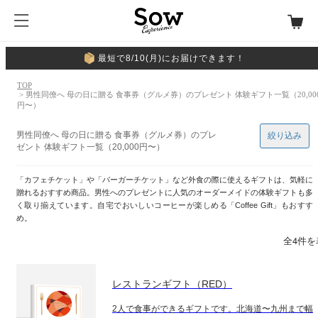
最短で8/10(月)にお届けできます！
TOP
> 男性同僚へ 母の日に贈る 食事券（グルメ券）のプレゼント 体験ギフト一覧（20,00
円〜）
男性同僚へ 母の日に贈る 食事券（グルメ券）のプレ
絞り込み
ゼント 体験ギフト一覧（20,000円〜）
「カフェチケット」や「バーガーチケット」など外食の際に使えるギフトは、気軽に
贈れるおすすめ商品。男性へのプレゼントに人気のオーダーメイドの体験ギフトも多
く取り揃えています。自宅でおいしいコーヒーが楽しめる「Coffee Gift」もおすす
め。
全4件を
レストランギフト（RED）
2人で食事ができるギフトです。北海道〜九州まで幅