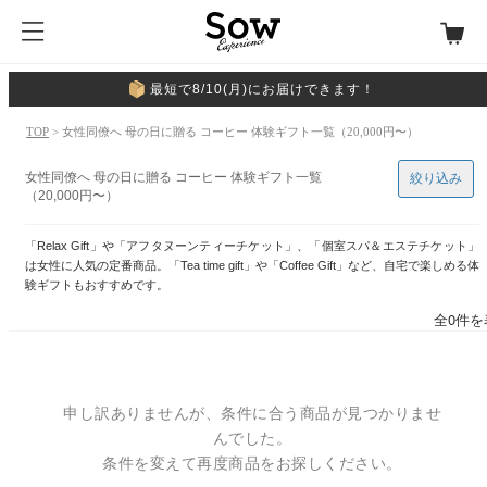
最短で8/10(月)にお届けできます！
TOP
> 女性同僚へ 母の日に贈る コーヒー 体験ギフト一覧（20,000円〜）
女性同僚へ 母の日に贈る コーヒー 体験ギフト一覧
絞り込み
（20,000円〜）
「Relax Gift」や「アフタヌーンティーチケット」、「個室スパ＆エステチケット」
は女性に人気の定番商品。「Tea time gift」や「Coffee Gift」など、自宅で楽しめる体
験ギフトもおすすめです。
全0件を
申し訳ありませんが、条件に合う商品が見つかりませ
んでした。
条件を変えて再度商品をお探しください。