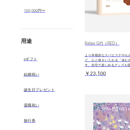
100,000円〜
用途
Relax Gift（RED）
より本格的なスパエステやも
eギフト
ど、心と体をいたわる「休む
す。自宅で楽しめるグッズも
￥23,100
結婚祝い
誕生日プレゼント
退職祝い
旅行券