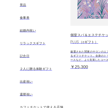
景品
食事券
結婚内祝い
個室スパ＆エステチケ
PLUS（eギフト）
リラックスギフト
厳選された関東のサロンのエ
記念日
るギフトチケット。全身のト
ースなど、より充実したコー
￥25,300
２人に贈る体験ギフト
出産祝い
還暦祝い
カフェチケットで使える店舗