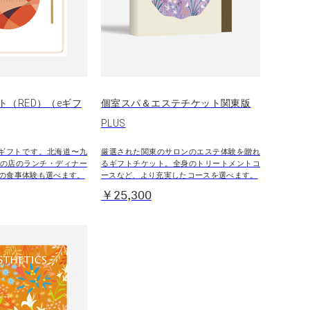
ト（RED）（eギフ
個室スパ＆エステチケット関東版
PLUS
ギフトです。北海道〜九
厳選された関東のサロンのエステ体験を贈れ
の店のランチ・ディナー
るギフトチケット。全身のトリートメントコ
の食事体験も選べます。
ースなど、より充実したコースを選べます。
￥25,300