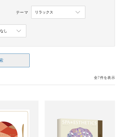
テーマ
索
全7件を表示