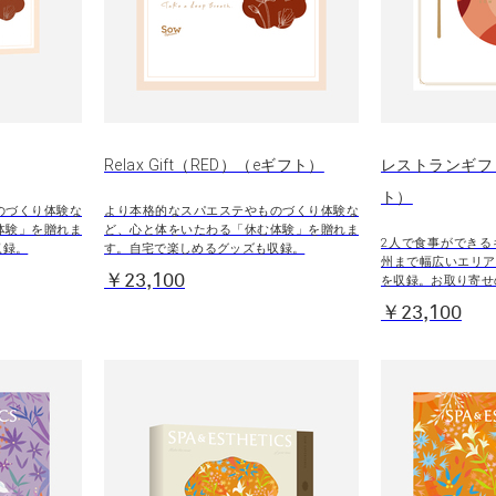
Relax Gift（RED）（eギフト）
レストランギフ
ト）
のづくり体験な
より本格的なスパエステやものづくり体験な
体験」を贈れま
ど、心と体をいたわる「休む体験」を贈れま
2人で食事ができる
収録。
す。自宅で楽しめるグッズも収録。
州まで幅広いエリア
￥23,100
を収録。お取り寄せ
￥23,100