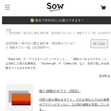
最短で8/9(日)にお届けできます！
TOP
> 女性同僚へ 母の日に贈る 旅行券・宿泊券のプレゼント 体験ギフト一覧（20,000円
女性同僚へ 母の日に贈る 旅行券・宿泊券のプレゼン
絞り込み
ト 体験ギフト一覧（20,000円〜）
「Relax Gift」や「アフタヌーンティーチケット」、「個室スパ＆エステチケット」
は女性に人気の定番商品。「Tea time gift」や「Coffee Gift」など、自宅で楽しめる体
験ギフトもおすすめです。
全2件を
旅と体験のギフト（RED）
日帰り旅を贈れるギフト。その土地ならではの食事
やアクティビティなど、2人用の体験が充実していま
す。