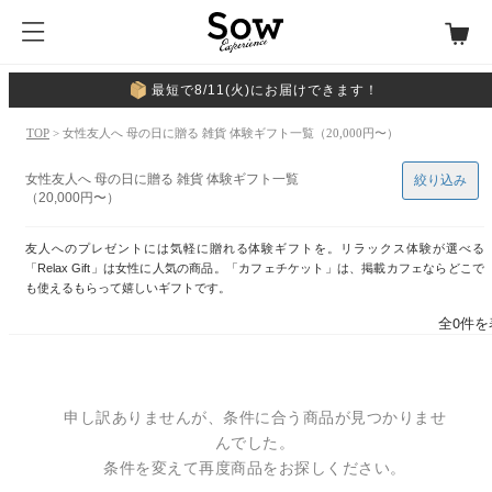
最短で8/11(火)にお届けできます！
TOP
> 女性友人へ 母の日に贈る 雑貨 体験ギフト一覧（20,000円〜）
女性友人へ 母の日に贈る 雑貨 体験ギフト一覧
絞り込み
（20,000円〜）
友人へのプレゼントには気軽に贈れる体験ギフトを。リラックス体験が選べる
「Relax Gift」は女性に人気の商品。「カフェチケット」は、掲載カフェならどこで
も使えるもらって嬉しいギフトです。
全0件を
申し訳ありませんが、条件に合う商品が見つかりませ
んでした。
条件を変えて再度商品をお探しください。