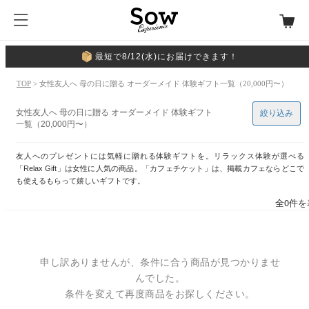
最短で8/12(水)にお届けできます！
TOP
> 女性友人へ 母の日に贈る オーダーメイド 体験ギフト一覧（20,000円〜）
女性友人へ 母の日に贈る オーダーメイド 体験ギフト
絞り込み
一覧（20,000円〜）
友人へのプレゼントには気軽に贈れる体験ギフトを。リラックス体験が選べる
「Relax Gift」は女性に人気の商品。「カフェチケット」は、掲載カフェならどこで
も使えるもらって嬉しいギフトです。
全0件を
申し訳ありませんが、条件に合う商品が見つかりませ
んでした。
条件を変えて再度商品をお探しください。