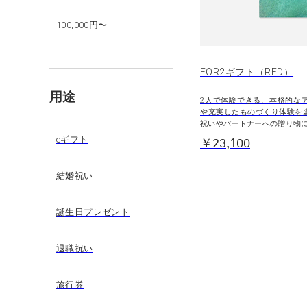
100,000円〜
FOR2ギフト（RED）
用途
2人で体験できる、本格的な
や充実したものづくり体験を
祝いやパートナーへの贈り物
eギフト
￥23,100
結婚祝い
誕生日プレゼント
退職祝い
旅行券