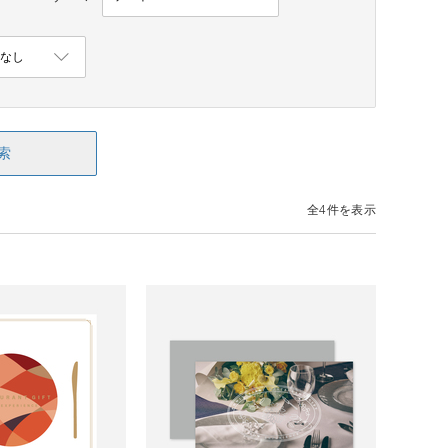
索
全4件を表示