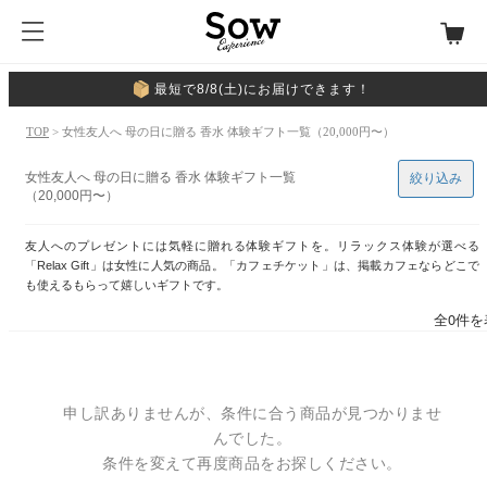
最短で8/8(土)にお届けできます！
TOP
> 女性友人へ 母の日に贈る 香水 体験ギフト一覧（20,000円〜）
女性友人へ 母の日に贈る 香水 体験ギフト一覧
絞り込み
（20,000円〜）
友人へのプレゼントには気軽に贈れる体験ギフトを。リラックス体験が選べる
「Relax Gift」は女性に人気の商品。「カフェチケット」は、掲載カフェならどこで
も使えるもらって嬉しいギフトです。
全0件を
申し訳ありませんが、条件に合う商品が見つかりませ
んでした。
条件を変えて再度商品をお探しください。