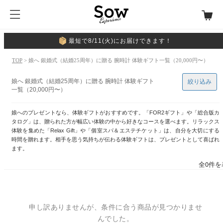
最短で8/11(火)にお届けできます！
TOP
> 娘へ 銀婚式（結婚25周年）に贈る 腕時計 体験ギフト一覧（20,000円〜）
娘へ 銀婚式（結婚25周年）に贈る 腕時計 体験ギフト
絞り込み
一覧（20,000円〜）
娘へのプレゼントなら、体験ギフトがおすすめです。「FOR2ギフト」や「総合版カ
タログ」は、贈られた方が幅広い体験の中から好きなコースを選べます。リラックス
体験を集めた「Relax Gift」や「個室スパ＆エステチケット」は、自分を大切にする
時間を贈れます。相手を思う気持ちが伝わる体験ギフトは、プレゼントとして喜ばれ
ます。
全0件を
申し訳ありませんが、条件に合う商品が見つかりませ
んでした。