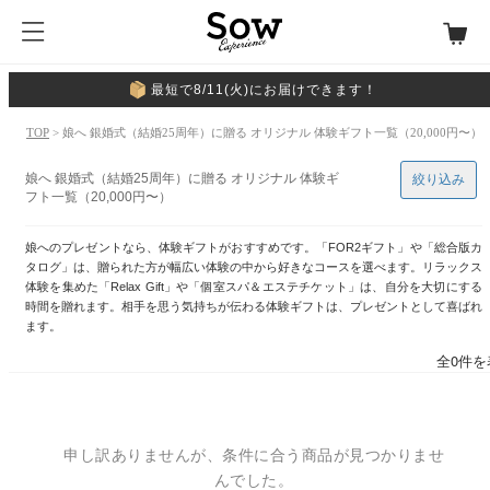
最短で8/11(火)にお届けできます！
TOP
> 娘へ 銀婚式（結婚25周年）に贈る オリジナル 体験ギフト一覧（20,000円〜）
娘へ 銀婚式（結婚25周年）に贈る オリジナル 体験ギ
絞り込み
フト一覧（20,000円〜）
娘へのプレゼントなら、体験ギフトがおすすめです。「FOR2ギフト」や「総合版カ
タログ」は、贈られた方が幅広い体験の中から好きなコースを選べます。リラックス
体験を集めた「Relax Gift」や「個室スパ＆エステチケット」は、自分を大切にする
時間を贈れます。相手を思う気持ちが伝わる体験ギフトは、プレゼントとして喜ばれ
ます。
全0件を
申し訳ありませんが、条件に合う商品が見つかりませ
んでした。