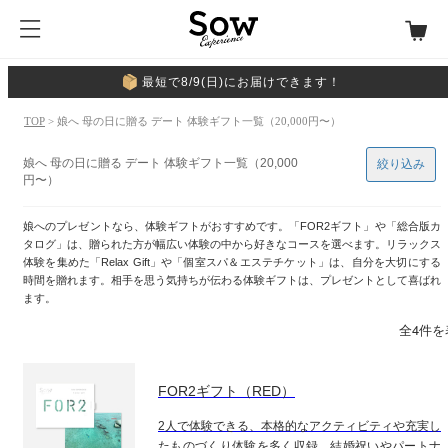
最短で8/9(日)にお届けできます！
TOP
> 娘へ 母の日に贈る デート 体験ギフト一覧（20,000円〜）
娘へ 母の日に贈る デート 体験ギフト一覧（20,000
絞り込み
円〜）
娘へのプレゼントなら、体験ギフトがおすすめです。「FOR2ギフト」や「総合版カ
タログ」は、贈られた方が幅広い体験の中から好きなコースを選べます。リラックス
体験を集めた「Relax Gift」や「個室スパ＆エステチケット」は、自分を大切にする
時間を贈れます。相手を思う気持ちが伝わる体験ギフトは、プレゼントとして喜ばれ
ます。
全4件を
FOR2ギフト（RED）
2人で体験できる、本格的なアクティビティや充実し
たものづくり体験を多く収録。結婚祝いやパートナ