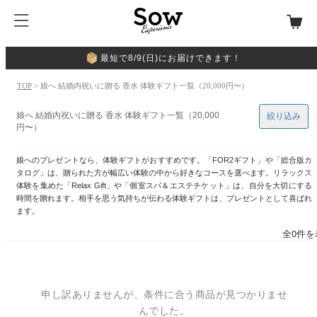
最短で8/9(日)にお届けできます！
TOP
> 娘へ 結婚内祝いに贈る 香水 体験ギフト一覧（20,000円〜）
娘へ 結婚内祝いに贈る 香水 体験ギフト一覧（20,000
絞り込み
円〜）
娘へのプレゼントなら、体験ギフトがおすすめです。「FOR2ギフト」や「総合版カ
タログ」は、贈られた方が幅広い体験の中から好きなコースを選べます。リラックス
体験を集めた「Relax Gift」や「個室スパ＆エステチケット」は、自分を大切にする
時間を贈れます。相手を思う気持ちが伝わる体験ギフトは、プレゼントとして喜ばれ
ます。
全0件を
申し訳ありませんが、条件に合う商品が見つかりませ
んでした。