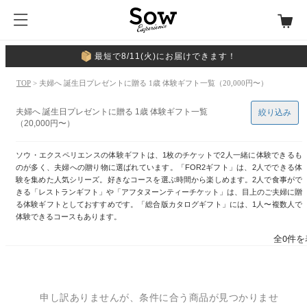
最短で8/11(火)にお届けできます！
TOP
> 夫婦へ 誕生日プレゼントに贈る 1歳 体験ギフト一覧（20,000円〜）
夫婦へ 誕生日プレゼントに贈る 1歳 体験ギフト一覧
絞り込み
（20,000円〜）
ソウ・エクスペリエンスの体験ギフトは、1枚のチケットで2人一緒に体験できるも
のが多く、夫婦への贈り物に選ばれています。「FOR2ギフト」は、2人でできる体
験を集めた人気シリーズ。好きなコースを選ぶ時間から楽しめます。2人で食事がで
きる「レストランギフト」や「アフタヌーンティーチケット」は、目上のご夫婦に贈
る体験ギフトとしておすすめです。「総合版カタログギフト」には、1人〜複数人で
体験できるコースもあります。
全0件を
申し訳ありませんが、条件に合う商品が見つかりませ