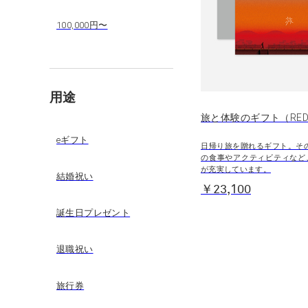
100,000円〜
用途
旅と体験のギフト（RE
eギフト
日帰り旅を贈れるギフト。そ
の食事やアクティビティなど
が充実しています。
結婚祝い
￥23,100
誕生日プレゼント
退職祝い
旅行券