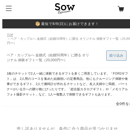
最短で8/9(日)にお届けできます！
TOP
> ペア・カップルへ 金婚式（結婚50周年）に贈る オリジナル 体験ギフト一覧（20,00
円〜）
ペア・カップルへ 金婚式（結婚50周年）に贈る オリ
絞り込み
ジナル 体験ギフト一覧（20,000円〜）
1枚のチケットで2人一緒に体験できるギフトを多くご用意しています。「FOR2ギフ
ト」は、2人用のコースを集めた結婚祝いの定番商品。他にもクルージング体験や食
事ができるギフト、2人で腕時計が作れるチケットなど。友人夫婦やご両親、パート
ナーがいる方への贈り物にぴったりです。「総合版カタログギフト」や「メモリアル
フォト撮影チケット」など、1人〜複数人で体験できるギフトもあります。
全0件を
申し訳ありませんが、条件に合う商品が見つかりませ